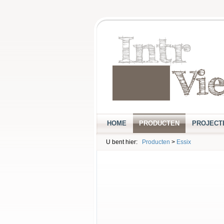
HOME
PRODUCTEN
PROJECT
U bent hier:
Producten
>
Essix